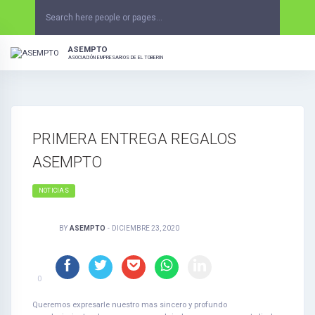
Skip
to
content
ASEMPTO
ASOCIACIÓN EMPRESARIOS DE EL TOBERIN
PRIMERA ENTREGA REGALOS
ASEMPTO
NOTICIAS
BY
ASEMPTO
-
DICIEMBRE 23, 2020
0
Queremos expresarle nuestro mas sincero y profundo