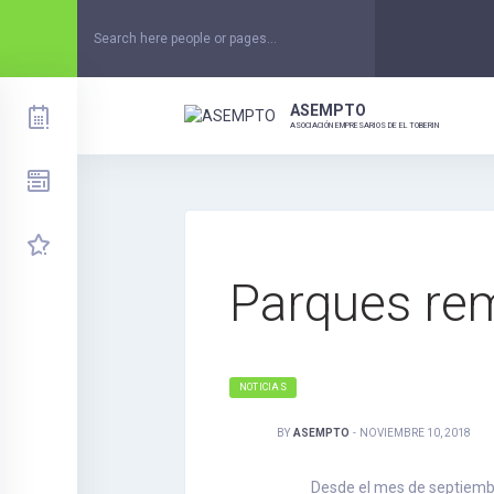
Skip
to
content
ASEMPTO
ASOCIACIÓN EMPRESARIOS DE EL TOBERIN
Parques re
NOTICIAS
BY
ASEMPTO
-
NOVIEMBRE 10, 2018
Desde el mes de septiembr