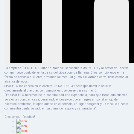
La empresa “SPOLETO Culinaria Italiana” se vincula a ASEMPTO y al sector de Toberin
con un nuevo punto de venta de su deliciosa comida Italiana. Ellos son pioneros en la
forma de servicio al cliente, armando su menú al gusto. Su variada carta, tiene costos al
alcance de todos.
SPOLETO los espera en la carrera 22 No. 166–39 para que usted le solicité
directamente al chef, las combinaciones que desee para su menú.
“En SPOLETO hacemos de la hospitalidad una experiencia, para que todos sus clientes
se sientan como en casa, generando el deseo de querer regresar; por el antojo de
nuestros productos, la oportunidad en el servicio, un lugar acogedor y un vínculo sincero
con nuestra gente, basado en un clima de respeto y camaradería”.
Choose your
Reaction!