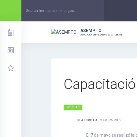
Skip
to
content
ASEMPTO
ASOCIACIÓN EMPRESARIOS DE EL TOBERIN
Capacitació
NOTICIAS
BY
ASEMPTO
-
MAYO 25, 2019
El 7 de mayo se realizó la